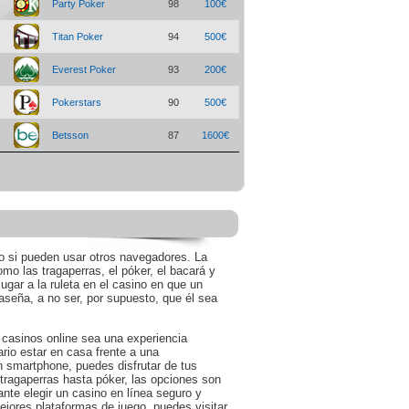
Party Poker
98
100€
Titan Poker
94
500€
Everest Poker
93
200€
Pokerstars
90
500€
Betsson
87
1600€
o si pueden usar otros navegadores. La
mo las tragaperras, el póker, el bacará y
ugar a la ruleta en el casino en que un
aseña, a no ser, por supuesto, que él sea
 casinos online sea una experiencia
rio estar en casa frente a una
n smartphone, puedes disfrutar de tus
 tragaperras hasta póker, las opciones son
te elegir un casino en línea seguro y
ejores plataformas de juego, puedes visitar