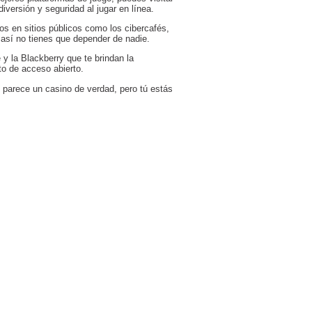
versión y seguridad al jugar en línea.
os en sitios públicos como los cibercafés,
y así no tienes que depender de nadie.
 la Blackberry que te brindan la
to de acceso abierto.
 parece un casino de verdad, pero tú estás