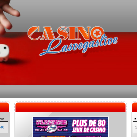
nus
#
44€
1