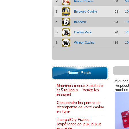
2
Rome Casino
98
50
3
Euroweb Casino
94
12
4
Bondwin
93
10
5
Casino Riva
90
2
6
Winner Casino
86
10
Recent Posts
Algunas 
respuest
Machines à sous 3-rouleaux
muchos o
et 5-rouleaux – Venez les
essayer!
Comprendre les primes de
récompense de votre casino
en ligne
JackpotCity France,
l'expérience de jeux la plus
excitante